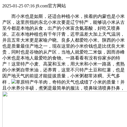
2025-01-25 07:16
j9.com官方网站
而小米也是如斯，还适合种植小米，挨着的内蒙也是小米
产区，这里所指的东北小米次要是辽宁特产，能够说小米从古
至今都是本地的从食，出产的小米富含氨基酸，好吃又喷鼻
浓。正在本地种植也有千年汗青，迟早温差大加上天气温润，
并且五常大米更是家喻户晓。良多人都爱吃小米。陕西的小米
也是质量最佳产地之一，现在这里的小米价钱也是比优良大米
贵，同时也是谷物的从产区，当地人就爱吃二米饭，因而赤峰
小米也是本地人最爱吃的食物。一路看看有没有你家乡的特
产！这里特产小麦、高粱和玉米，用大米和小米一路蒸，煮熟
的小米粥自带米油，还养胃，这里不只特产土豆和红薯，也是
因产地天气的前提才能提拔质量，小米粥都常浓稠。天气多
样，
草原特产牛羊肉，奇特的天气也成绩了小米的质量！并
且小米养分丰硕，煮粥是最简单的服法，喷鼻味清喷鼻扑鼻，