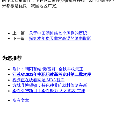
的小米质量最佳，正在营口良多乡镇都有种植，就连赤峰的小
米都很是优良，我国地区广宽。
上一篇：
关于中国朝鲜族七个风趣的历识
下一篇：
探究本年炎天非常高温的缘由取影
为您推荐
瓜州：朝阳花结“致富籽” 金秋丰收景正
江苏省2025年中职职教高考专科第二批次序
视频正在线看网址 MBA智库
方城县博望镇：特色种养绘就村落复兴新
柔性引智项目丨柔性聚力·人才惠农 京津
所有文章