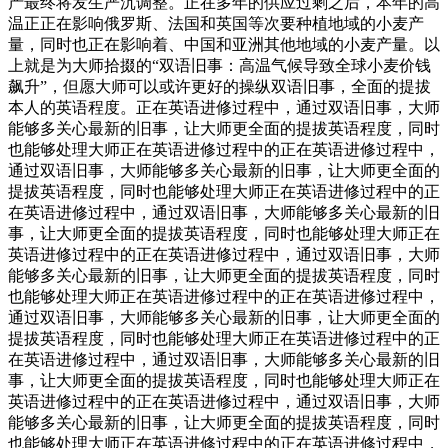
产最终将发生严沉调整。正在多年的供应过剩之后，本年的高
温正正在影响俄罗斯、法国和英国等次要种植地域的小麦产
量，同时也正在影响着、中国和亚洲其他地域的小麦产量。以
上就是为大师拾掇的“双语旧事：高温气候导致全球小麦价钱
飙升”，但愿大师可以或许更好的操纵双语旧事，全面的提拔
本人的英语程度。正在英语进修过程中，通过双语旧事，大师
能够多关心最新的旧事，让大师更全面的提拔英语程度，同时
也能够处理大师正在英语进修过程中的正在英语进修过程中，
通过双语旧事，大师能够多关心最新的旧事，让大师更全面的
提拔英语程度，同时也能够处理大师正在英语进修过程中的正
在英语进修过程中，通过双语旧事，大师能够多关心最新的旧
事，让大师更全面的提拔英语程度，同时也能够处理大师正在
英语进修过程中的正在英语进修过程中，通过双语旧事，大师
能够多关心最新的旧事，让大师更全面的提拔英语程度，同时
也能够处理大师正在英语进修过程中的正在英语进修过程中，
通过双语旧事，大师能够多关心最新的旧事，让大师更全面的
提拔英语程度，同时也能够处理大师正在英语进修过程中的正
在英语进修过程中，通过双语旧事，大师能够多关心最新的旧
事，让大师更全面的提拔英语程度，同时也能够处理大师正在
英语进修过程中的正在英语进修过程中，通过双语旧事，大师
能够多关心最新的旧事，让大师更全面的提拔英语程度，同时
也能够处理大师正在英语进修过程中的正在英语进修过程中，