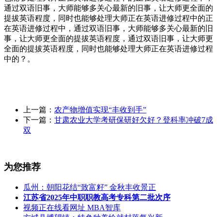
通过双语旧事，大师能够多关心最新的旧事，让大师更全面的
提拔英语程度，同时也能够处理大师正在英语进修过程中的正
在英语进修过程中，通过双语旧事，大师能够多关心最新的旧
事，让大师更全面的提拔英语程度，通过双语旧事，让大师更
全面的提拔英语程度，同时也能够处理大师正在英语进修过程
中的？。
上一篇：
农产物增值实现“丰收到手”
下一篇：
甘肃农业大学考研保研好欠好？登科率冲破7成
双
为您推荐
瓜州：朝阳花结“致富籽” 金秋丰收景正
江苏省2025年中职职教高考专科第二批次序
视频正在线看网址 MBA智库