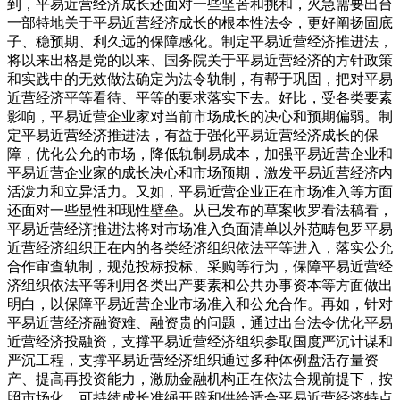
到，平易近营经济成长还面对一些坚苦和挑和，火急需要出台
一部特地关于平易近营经济成长的根本性法令，更好阐扬固底
子、稳预期、利久远的保障感化。制定平易近营经济推进法，
将以来出格是党的以来、国务院关于平易近营经济的方针政策
和实践中的无效做法确定为法令轨制，有帮于巩固，把对平易
近营经济平等看待、平等的要求落实下去。好比，受各类要素
影响，平易近营企业家对当前市场成长的决心和预期偏弱。制
定平易近营经济推进法，有益于强化平易近营经济成长的保
障，优化公允的市场，降低轨制易成本，加强平易近营企业和
平易近营企业家的成长决心和市场预期，激发平易近营经济内
活泼力和立异活力。又如，平易近营企业正在市场准入等方面
还面对一些显性和现性壁垒。从已发布的草案收罗看法稿看，
平易近营经济推进法将对市场准入负面清单以外范畴包罗平易
近营经济组织正在内的各类经济组织依法平等进入，落实公允
合作审查轨制，规范投标投标、采购等行为，保障平易近营经
济组织依法平等利用各类出产要素和公共办事资本等方面做出
明白，以保障平易近营企业市场准入和公允合作。再如，针对
平易近营经济融资难、融资贵的问题，通过出台法令优化平易
近营经济投融资，支撑平易近营经济组织参取国度严沉计谋和
严沉工程，支撑平易近营经济组织通过多种体例盘活存量资
产、提高再投资能力，激励金融机构正在依法合规前提下，按
照市场化、可持续成长准绳开辟和供给适合平易近营经济特点