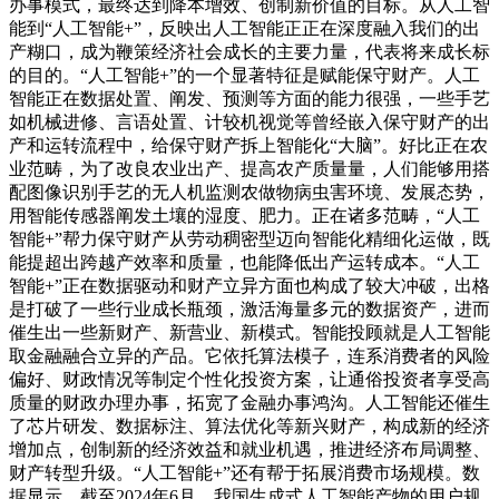
办事模式，最终达到降本增效、创制新价值的目标。从人工智
能到“人工智能+”，反映出人工智能正正在深度融入我们的出
产糊口，成为鞭策经济社会成长的主要力量，代表将来成长标
的目的。“人工智能+”的一个显著特征是赋能保守财产。人工
智能正在数据处置、阐发、预测等方面的能力很强，一些手艺
如机械进修、言语处置、计较机视觉等曾经嵌入保守财产的出
产和运转流程中，给保守财产拆上智能化“大脑”。好比正在农
业范畴，为了改良农业出产、提高农产质量量，人们能够用搭
配图像识别手艺的无人机监测农做物病虫害环境、发展态势，
用智能传感器阐发土壤的湿度、肥力。正在诸多范畴，“人工
智能+”帮力保守财产从劳动稠密型迈向智能化精细化运做，既
能提超出跨越产效率和质量，也能降低出产运转成本。“人工
智能+”正在数据驱动和财产立异方面也构成了较大冲破，出格
是打破了一些行业成长瓶颈，激活海量多元的数据资产，进而
催生出一些新财产、新营业、新模式。智能投顾就是人工智能
取金融融合立异的产品。它依托算法模子，连系消费者的风险
偏好、财政情况等制定个性化投资方案，让通俗投资者享受高
质量的财政办理办事，拓宽了金融办事鸿沟。人工智能还催生
了芯片研发、数据标注、算法优化等新兴财产，构成新的经济
增加点，创制新的经济效益和就业机遇，推进经济布局调整、
财产转型升级。“人工智能+”还有帮于拓展消费市场规模。数
据显示，截至2024年6月，我国生成式人工智能产物的用户规