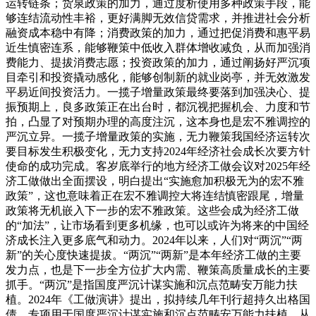
运转链条；货泉政策的加力，通过度析使用多种政策手段，能
够连结流动性丰裕，更好满脚无效信贷需求，并推进社会分析
融资成本稳中有降；消费政策的加力，通过把促消费和惠平易
近生慎密连系，能够鞭策中低收入群体增收减负，从而加强消
费能力、提拔消费志愿；投资政策的加力，通过阐扬好严沉项
目牵引和投资撬动感化，能够创制新的就业岗亭，并无效激发
平易近间投资活力。一揽子增量政策最终要落到加强决心、提
振预期上，良多政策正在出台时，都沉视把握机会、力度和节
拍，凸显了对预期办理的高度注沉，这本身也是宏不雅调控的
严沉立异。一揽子增量政策的实施，无力鞭策我国经济运转次
要目标发生积极变化，无力支持2024年经济社会成长次要方针
使命的成功完成。客岁底举行的地方经济工做会议对2025年经
济工做做出全面摆设，明白提出“实施愈加积极无为的宏不雅
政策”，这也意味着正在宏不雅调控大将连结慎密跟尾，增量
政策将无机嵌入下一步的宏不雅政策。这些会成为经济工做
的“加法”，让市场看到更多机缘，也可以或许为将来的中国经
济成长注入更多底气和动力。2024年以来，人们对“两沉”“两
新”的关心度快速提拔。“两沉”“两新”是本年经济工做的主要
发力点，也是下一步全方位扩大内需、鞭策高质量成长的主要
抓手。“两沉”是指国度严沉计谋实施和沉点范畴安万能力扶
植。2024年《工做演讲》提出，拟持续几年刊行超持久出格国
债，专项用于国度严沉计谋实施和沉点范畴安万能力扶植。从