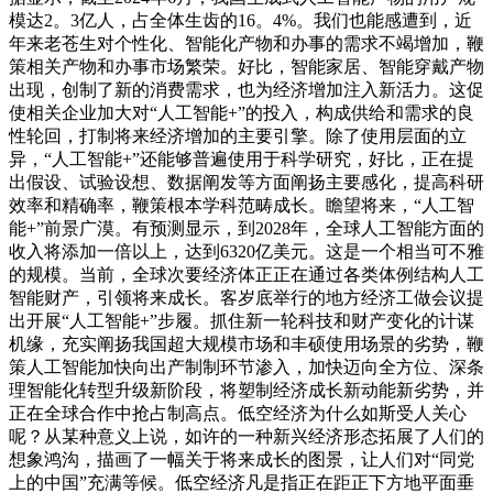
模达2。3亿人，占全体生齿的16。4%。我们也能感遭到，近
年来老苍生对个性化、智能化产物和办事的需求不竭增加，鞭
策相关产物和办事市场繁荣。好比，智能家居、智能穿戴产物
出现，创制了新的消费需求，也为经济增加注入新活力。这促
使相关企业加大对“人工智能+”的投入，构成供给和需求的良
性轮回，打制将来经济增加的主要引擎。除了使用层面的立
异，“人工智能+”还能够普遍使用于科学研究，好比，正在提
出假设、试验设想、数据阐发等方面阐扬主要感化，提高科研
效率和精确率，鞭策根本学科范畴成长。瞻望将来，“人工智
能+”前景广漠。有预测显示，到2028年，全球人工智能方面的
收入将添加一倍以上，达到6320亿美元。这是一个相当可不雅
的规模。当前，全球次要经济体正正在通过各类体例结构人工
智能财产，引领将来成长。客岁底举行的地方经济工做会议提
出开展“人工智能+”步履。抓住新一轮科技和财产变化的计谋
机缘，充实阐扬我国超大规模市场和丰硕使用场景的劣势，鞭
策人工智能加快向出产制制环节渗入，加快迈向全方位、深条
理智能化转型升级新阶段，将塑制经济成长新动能新劣势，并
正在全球合作中抢占制高点。低空经济为什么如斯受人关心
呢？从某种意义上说，如许的一种新兴经济形态拓展了人们的
想象鸿沟，描画了一幅关于将来成长的图景，让人们对“同党
上的中国”充满等候。低空经济凡是指正在距正下方地平面垂