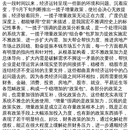
去一段时间以来，经济运转呈现一些新的环境和问题。沉着应
变，于9月下旬判断推出一揽子增量政策，使社会决心无效提
振，经济较着回升。一揽子增量政策无论正在力度、广度仍是
深度上，都能够用“空前”来描述，是我国宏不雅调控史上的标
记性事务。“一揽子”强调的是政策分析集成，是一个处理问题
的系统方案。一揽子增量政策的“组合拳”包罗加力提效实施宏
不雅政策、进一步扩大内需、加大帮企帮扶力度、推进房地产
市场止跌回稳、勤奋提振本钱市场五个方面，每一个方面都具
有明显的指向性和针对性。从根基架构看，宏不雅政策加力是
总体导向，扩大内需是破解需求不脚这一矛盾的次要径，帮扶
企业是处理运营从体现实坚苦的间接抓手，稳楼市、稳股市是
连结经济不变运转的主要支持，这些都曲直奔经济运转中的凸
起问题去的。因为各类经济问题之间环环相扣，因而需要统筹
财务、金融、消费、投资、房地产、股市、就业、平易近生等
各范畴政策，构成一个稳增加的“政策包”。各部分的政策之
间，也需要加强协调互补，强化政策合力。这些都充实表现了
系统不雅念的无效使用。“增量”强调的是政策加力，沉视的是
政策实效。增量政策是成立正在存量政策根本上的，既是正在
原有政策手段上大幅添加投入力度，也有新的政策东西插手，
表现了若干明显特点。好比，财务政策的加力，通过化解处所
债权，能正在很大程度上缓解处所财务压力，进一步通顺经济