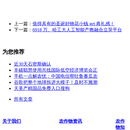
上一篇：
值得具有的圣诞好物花小钱 get 典礼感！
下一篇：
6918 万、哈工大人工智能产教融合立异平台
为您推荐
近30天石密斯确认
丰硕聪慧使用共线国际低空经济博览会正
手机一点解农忧：中国电信帮吐鲁番瓜农
谷歌把整个地球拆进大模子！及时不雅测
天美产精国品免费入口搜狗
所有文章
关于我们
农作物资讯
农作
物知