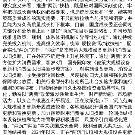
现实意义来看，推进“两沉”扶植，既是应对国际深刻变化、牢
牢把握成长自动权的必然要求，也是统筹成长和平安、结实鞭
策高质量成长的现实需要，不只能够拉动当前投资和消费，并
且能为持久高质量成长打下根本。目前，国度成长委正会同相
关部分和处所自上而下抓好“两沉”项目标谋划储蓄，并同步加
速推进政策、规划、体系体例机制立异等“软扶植”，通过持续
完美投入机制、提高投入效率，统筹“硬投资”取“软扶植”，配
合实现“两沉”方针。“两新”是指鞭策大规模设备更新和消费品
以旧换新。正在外部不确定性上升的环境下，通过“两新”来全
方位扩大消费需求。客岁3月，国务院印发《鞭策大规模设备
更新和消费品以旧换新步履方案》，对实施设备更新、消费品
以旧换新、收受接管轮回操纵、尺度提拔四大步履和强化政策
保障做出放置。相关行业部分和各处所已出台实施方案和施行
细则300项摆布，持续阐扬超持久出格国债资金指导带动感
化，勤奋以“两新”政策激发质量重生活、财产新动能、市场新
活力，以实金白银惠企利平易近。正在政策指点下，沉点范畴
大规模设备更新步履成效较着，各地域组织开展全国汽车报废
更新和置换更新，加力鞭策耐用消费品以旧换新，轮回操纵根
本设备扶植和能力培育取得积极进展，尺度牵引倒逼感化逐
渐。“两沉”“两新”事关我国成长全局，既利当前又惠久远。从
实施结果看，2024年以来，正在“两沉”扶植和大规模设备更新