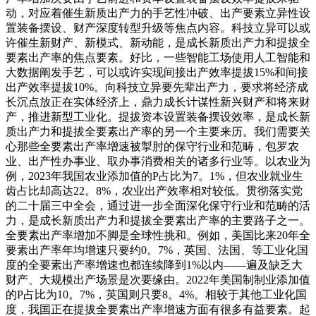
动，对应着催生新质出产力的手艺性冲破、出产要素立异性设
置装备摆设、财产深度转型升级等焦点内容。科技立异可以或
许催生新财产、新模式、新动能，是成长新质出产力和提拔全
要素出产率的焦点要素。好比，一些智能工场使用人工智能和
大数据阐发手艺，可以或许实现间接出产效率提拔15%和间接
出产效率提拔10%。向科技立异要先辈出产力，要求将经济成
长沉点放正在实体经济上，鼎力成长计谋性新兴财产和将来财
产，推进新型工业化。提拔资本设置装备摆设效率，是成长新
质出产力和提拔全要素出产率的另一个主要来历。我们需要关
心那些全要素出产率增速被掣肘的保守行业和范畴，包罗农
业、出产性办事业、取办事消费相关的诸多行业等。以农业为
例，2023年我国农业添加值的P占比为7。1%，但农业就业生
齿占比却高达22。8%，农业出产效率相对较低。贯彻落实党
的二十届三中全会，通过进一步全面深化保守行业和范畴的活
力，是成长新质出产力和提拔全要素出产率的主要路子之一。
全要素出产率增加不脚是全球性挑和。例如，美国比来20年全
要素出产率年均增速只要约0。7%，英国、法国、等工业化国
度的全要素出产率增速也都连续降到1%以内——遍及缺乏大
财产、大规模出产场景是次要缘由。2022年美国制制业添加值
的P占比为10。7%，英国则只要8。4%。相较于其他工业化国
度，我国正在提拔全要素出产率增速方面有很多有益要素。起