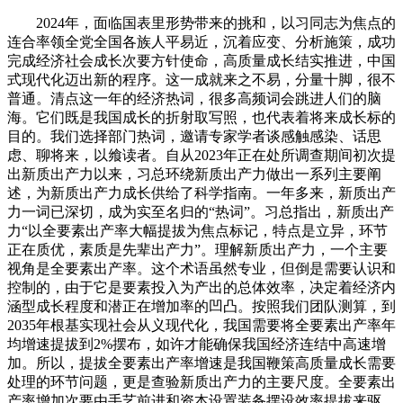
2024年，面临国表里形势带来的挑和，以习同志为焦点的
连合率领全党全国各族人平易近，沉着应变、分析施策，成功
完成经济社会成长次要方针使命，高质量成长结实推进，中国
式现代化迈出新的程序。这一成就来之不易，分量十脚，很不
普通。清点这一年的经济热词，很多高频词会跳进人们的脑
海。它们既是我国成长的折射取写照，也代表着将来成长标的
目的。我们选择部门热词，邀请专家学者谈感触感染、话思
虑、聊将来，以飨读者。自从2023年正在处所调查期间初次提
出新质出产力以来，习总环绕新质出产力做出一系列主要阐
述，为新质出产力成长供给了科学指南。一年多来，新质出产
力一词已深切，成为实至名归的“热词”。习总指出，新质出产
力“以全要素出产率大幅提拔为焦点标记，特点是立异，环节
正在质优，素质是先辈出产力”。理解新质出产力，一个主要
视角是全要素出产率。这个术语虽然专业，但倒是需要认识和
控制的，由于它是要素投入为产出的总体效率，决定着经济内
涵型成长程度和潜正在增加率的凹凸。按照我们团队测算，到
2035年根基实现社会从义现代化，我国需要将全要素出产率年
均增速提拔到2%摆布，如许才能确保我国经济连结中高速增
加。所以，提拔全要素出产率增速是我国鞭策高质量成长需要
处理的环节问题，更是查验新质出产力的主要尺度。全要素出
产率增加次要由手艺前进和资本设置装备摆设效率提拔来驱