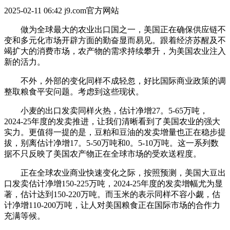
2025-02-11 06:42
j9.com官方网站
做为全球最大的农业出口国之一，美国正在确保供应链不
变和多元化市场开辟方面的勤奋显而易见。跟着经济苏醒及不
竭扩大的消费市场，农产物的需求持续攀升，为美国农业注入
新的活力。
不外，外部的变化同样不成轻忽，好比国际商业政策的调
整取粮食平安问题。考虑到这些现状。
小麦的出口发卖同样火热，估计净增27。5-65万吨，
2024-25年度的发卖推进，让我们清晰看到了美国农业的强大
实力。更值得一提的是，豆粕和豆油的发卖增量也正在稳步提
拔，别离估计净增17。5-50万吨和0。5-10万吨。这一系列数
据不只反映了美国农产物正在全球市场的受欢送程度。
正在全球农业商业快速变化之际，按照预测，美国大豆出
口发卖估计净增150-225万吨，2024-25年度的发卖增幅尤为显
著，估计达到150-220万吨。而玉米的表示同样不容小觑，估
计净增110-200万吨，让人对美国粮食正在国际市场的合作力
充满等候。