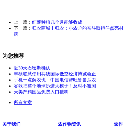
上一篇：
红薯种植几个月能够收成
下一篇：
归农商城丨归农：小农户的奋斗取担任点亮村
落
为您推荐
近30天石密斯确认
丰硕聪慧使用共线国际低空经济博览会正
手机一点解农忧：中国电信帮吐鲁番瓜农
谷歌把整个地球拆进大模子！及时不雅测
天美产精国品免费入口搜狗
所有文章
关于我们
农作物资讯
农作