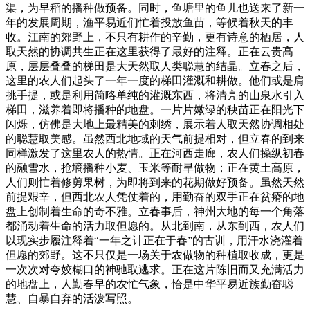
渠，为早稻的播种做预备。同时，鱼塘里的鱼儿也送来了新一
年的发展周期，渔平易近们忙着投放鱼苗，等候着秋天的丰
收。江南的郊野上，不只有耕作的辛勤，更有诗意的栖居，人
取天然的协调共生正在这里获得了最好的注释。正在云贵高
原，层层叠叠的梯田是大天然取人类聪慧的结晶。立春之后，
这里的农人们起头了一年一度的梯田灌溉和耕做。他们或是肩
挑手提，或是利用简略单纯的灌溉东西，将清亮的山泉水引入
梯田，滋养着即将播种的地盘。一片片嫩绿的秧苗正在阳光下
闪烁，仿佛是大地上最精美的刺绣，展示着人取天然协调相处
的聪慧取美感。虽然西北地域的天气前提相对，但立春的到来
同样激发了这里农人的热情。正在河西走廊，农人们操纵初春
的融雪水，抢墒播种小麦、玉米等耐旱做物；正在黄土高原，
人们则忙着修剪果树，为即将到来的花期做好预备。虽然天然
前提艰辛，但西北农人凭仗着的，用勤奋的双手正在贫瘠的地
盘上创制着生命的奇不雅。立春事后，神州大地的每一个角落
都涌动着生命的活力取但愿的。从北到南，从东到西，农人们
以现实步履注释着“一年之计正在于春”的古训，用汗水浇灌着
但愿的郊野。这不只仅是一场关于农做物的种植取收成，更是
一次次对夸姣糊口的神驰取逃求。正在这片陈旧而又充满活力
的地盘上，人勤春早的农忙气象，恰是中华平易近族勤奋聪
慧、自暴自弃的活泼写照。