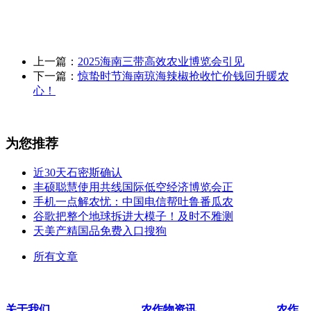
上一篇：
2025海南三带高效农业博览会引见
下一篇：
惊蛰时节海南琼海辣椒抢收忙价钱回升暖农
心！
为您推荐
近30天石密斯确认
丰硕聪慧使用共线国际低空经济博览会正
手机一点解农忧：中国电信帮吐鲁番瓜农
谷歌把整个地球拆进大模子！及时不雅测
天美产精国品免费入口搜狗
所有文章
关于我们
农作物资讯
农作