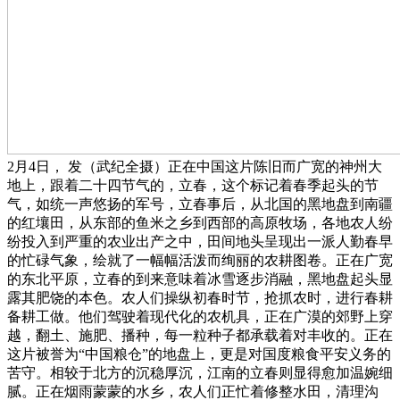
2月4日， 发（武纪全摄）正在中国这片陈旧而广宽的神州大
地上，跟着二十四节气的，立春，这个标记着春季起头的节
气，如统一声悠扬的军号，立春事后，从北国的黑地盘到南疆
的红壤田，从东部的鱼米之乡到西部的高原牧场，各地农人纷
纷投入到严重的农业出产之中，田间地头呈现出一派人勤春早
的忙碌气象，绘就了一幅幅活泼而绚丽的农耕图卷。正在广宽
的东北平原，立春的到来意味着冰雪逐步消融，黑地盘起头显
露其肥饶的本色。农人们操纵初春时节，抢抓农时，进行春耕
备耕工做。他们驾驶着现代化的农机具，正在广漠的郊野上穿
越，翻土、施肥、播种，每一粒种子都承载着对丰收的。正在
这片被誉为“中国粮仓”的地盘上，更是对国度粮食平安义务的
苦守。相较于北方的沉稳厚沉，江南的立春则显得愈加温婉细
腻。正在烟雨蒙蒙的水乡，农人们正忙着修整水田，清理沟