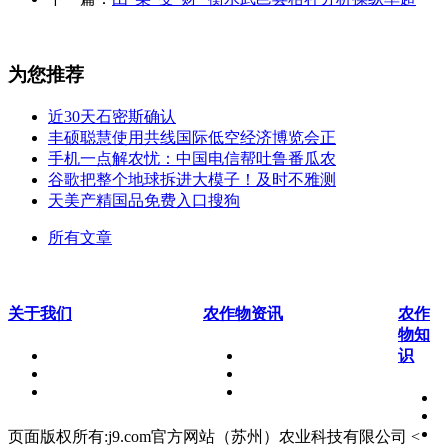
为您推荐
近30天石密斯确认
丰硕聪慧使用共线国际低空经济博览会正
手机一点解农忧：中国电信帮吐鲁番瓜农
谷歌把整个地球拆进大模子！及时不雅测
天美产精国品免费入口搜狗
所有文章
关于我们
农作物资讯
农作
物知
识
页面版权所有:j9.com官方网站（苏州）农业科技有限公司 <