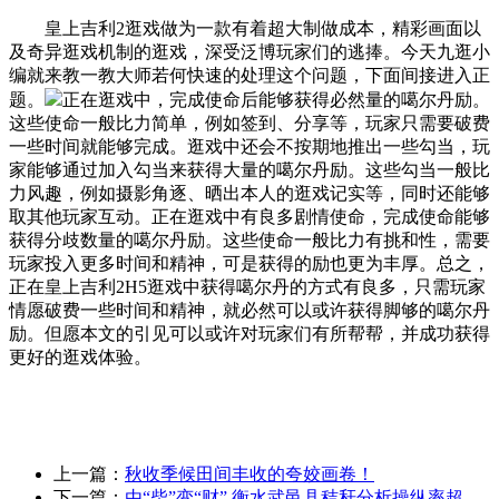
皇上吉利2逛戏做为一款有着超大制做成本，精彩画面以
及奇异逛戏机制的逛戏，深受泛博玩家们的逃捧。今天九逛小
编就来教一教大师若何快速的处理这个问题，下面间接进入正
题。
正在逛戏中，完成使命后能够获得必然量的噶尔丹励。
这些使命一般比力简单，例如签到、分享等，玩家只需要破费
一些时间就能够完成。逛戏中还会不按期地推出一些勾当，玩
家能够通过加入勾当来获得大量的噶尔丹励。这些勾当一般比
力风趣，例如摄影角逐、晒出本人的逛戏记实等，同时还能够
取其他玩家互动。正在逛戏中有良多剧情使命，完成使命能够
获得分歧数量的噶尔丹励。这些使命一般比力有挑和性，需要
玩家投入更多时间和精神，可是获得的励也更为丰厚。总之，
正在皇上吉利2H5逛戏中获得噶尔丹的方式有良多，只需玩家
情愿破费一些时间和精神，就必然可以或许获得脚够的噶尔丹
励。但愿本文的引见可以或许对玩家们有所帮帮，并成功获得
更好的逛戏体验。
上一篇：
秋收季候田间丰收的夸姣画卷！
下一篇：
由“柴”变“财” 衡水武邑县秸秆分析操纵率超